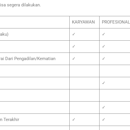
isa segera dilakukan.
KARYAWAN
PROFESIONAL
laku)
✓
✓
✓
✓
rai Dari Pengadilan/Kematian
✓
✓
✓
✓
n Terakhir
✓
✓